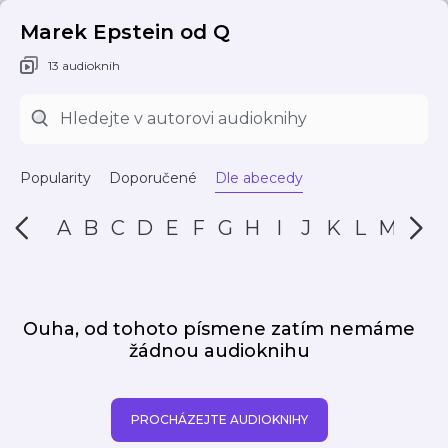
Marek Epstein od Q
13 audioknih
Popularity
Doporučené
Dle abecedy
A
B
C
D
E
F
G
H
I
J
K
L
M
N
Ouha, od tohoto písmene zatím nemáme
žádnou audioknihu
PROCHÁZEJTE AUDIOKNIHY