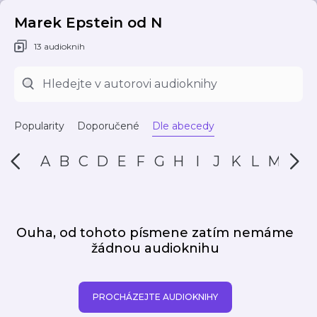
Marek Epstein od N
13 audioknih
Popularity
Doporučené
Dle abecedy
A
B
C
D
E
F
G
H
I
J
K
L
M
N
Ouha, od tohoto písmene zatím nemáme
žádnou audioknihu
PROCHÁZEJTE AUDIOKNIHY