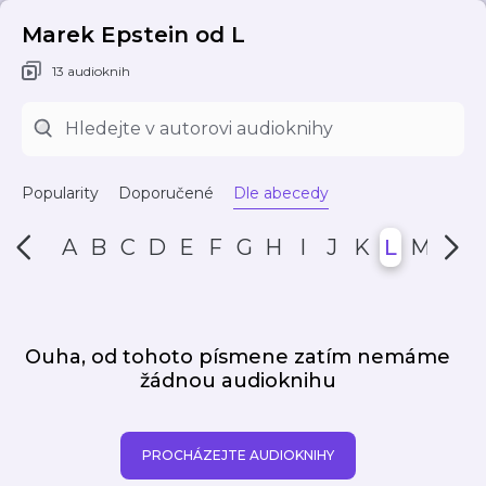
Marek Epstein od L
13 audioknih
Popularity
Doporučené
Dle abecedy
A
B
C
D
E
F
G
H
I
J
K
L
M
N
Ouha, od tohoto písmene zatím nemáme
žádnou audioknihu
PROCHÁZEJTE AUDIOKNIHY