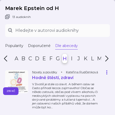
Marek Epstein od H
13 audioknih
Popularity
Doporučené
Dle abecedy
A
B
C
D
E
F
G
H
I
J
K
L
M
N
Novely a povídky
Kateřina Rudčenková
Hodně štěstí, zdraví
V životě je stále co slavit. A během oslav se
často přihodí leccos zajímavého! Občas se
299 KČ
někdo zatoulá, občas pod vlivem alkoholu či
neobvyklých okolností vyplavou na povrch
skrývané problémy a tutlaná tajemství… A
jen oslavenci našich příběhů vědí, že dárkem
může být ko
…