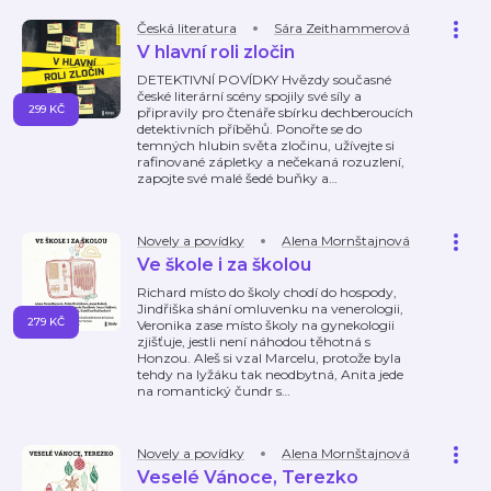
Česká literatura
Sára Zeithammerová
V hlavní roli zločin
DETEKTIVNÍ POVÍDKY Hvězdy současné
české literární scény spojily své síly a
299 KČ
připravily pro čtenáře sbírku dechberoucích
detektivních příběhů. Ponořte se do
temných hlubin světa zločinu, užívejte si
rafinované zápletky a nečekaná rozuzlení,
zapojte své malé šedé buňky a
…
Novely a povídky
Alena Mornštajnová
Ve škole i za školou
Richard místo do školy chodí do hospody,
Jindřiška shání omluvenku na venerologii,
279 KČ
Veronika zase místo školy na gynekologii
zjišťuje, jestli není náhodou těhotná s
Honzou. Aleš si vzal Marcelu, protože byla
tehdy na lyžáku tak neodbytná, Anita jede
na romantický čundr s
…
Novely a povídky
Alena Mornštajnová
Veselé Vánoce, Terezko