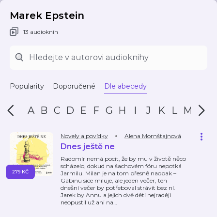
Marek Epstein
13 audioknih
Popularity
Doporučené
Dle abecedy
A
B
C
D
E
F
G
H
I
J
K
L
M
N
Novely a povídky
Alena Mornštajnová
Dnes ještě ne
Radomír nemá pocit, že by mu v životě něco
scházelo, dokud na šachovém fóru nepotká
279 KČ
Jarmilu. Milan je na tom přesně naopak –
Gábinu sice miluje, ale jeden večer, ten
dnešní večer by potřeboval strávit bez ní.
Jarek by Annu a jejich dvě děti nejraději
neopustil už ani na
…