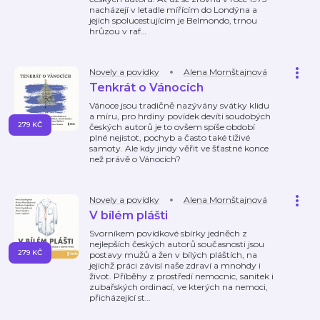
nacházejí v letadle mířícím do Londýna a
jejich spolucestujícím je Belmondo, trnou
hrůzou v raf
…
Novely a povídky
Alena Mornštajnová
Tenkrát o Vánocích
Vánoce jsou tradičně nazývány svátky klidu
a míru, pro hrdiny povídek devíti soudobých
279 KČ
českých autorů je to ovšem spíše období
plné nejistot, pochyb a často také tíživé
samoty. Ale kdy jindy věřit ve šťastné konce
než právě o Vánocích?
Novely a povídky
Alena Mornštajnová
V bílém plášti
Svorníkem povídkové sbírky jedněch z
nejlepších českých autorů současnosti jsou
279 KČ
postavy mužů a žen v bílých pláštích, na
jejichž práci závisí naše zdraví a mnohdy i
život. Příběhy z prostředí nemocnic, sanitek i
zubařských ordinací, ve kterých na nemoci,
přicházející st
…