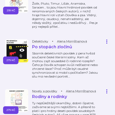
Žolík, Pluto, Timur, Lišák, Aramiska,
Saracen… to jsou hlavní hrdinové povídek od
299 KČ
renomovaných českých autorů, v nichž
hraje hlavní roli vztah člověka a psa. Vlídný,
dojemný, osudový, nenahraditelný, ale
někdy složitý, zpočátku i nedůvěřivý... Pes je
prý nejlepší přítel
…
Detektivky
Alena Mornštajnová
Po stopách zločinů
Sborník detektivních povídek z pera hvězd
současné české literární scény. Kam až
279 KČ
mohou zajít sousedské či rodinné rozepře?
Čeho je člověk schopen kvůli nešťastné nebo
zhrzené lásce? Proč může být osudné
synchronizovat si mobil s počítačem? Jakou
sílu má nevšední portrét
…
Novely a povídky
Alena Mornštajnová
Rodiny a rodinky
Ty nejdůležitější okamžiky, dobré i špatné,
zažíváme se svými nejbližšími. A přesně to
279 KČ
platí i pro hrdiny deseti povídek soudobých
českých autorů. Ať už se zrovna v roce 1975