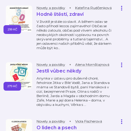
Novely a povídky
Kateřina Rudčenková
Hodně štěstí, zdraví
V životě je stále co slavit. A během oslav se
často přihodí leccos zajímavého! Občas se
299 KČ
někdo zatoulá, občas pod vlivem alkoholu či
neobvyklých okolností vyplavou na povrch
skrývané problémy a tutlaná tajemství… A
jen oslavenci našich příběhů vědí, že dárkem
může být ko
…
Novely a povídky
Alena Mornštajnová
Jestli vůbec někdy
Anynka v ústavu pro duševně choré,
řeholnice Jitka v Bílé Vodě, Jana a Standova
279 KČ
máma ve Standově bytě, paní Hanáková v
cizí, bezejmenné Praze, Olina s rodiči v
Berlíně, Jarda a Magda v obchodním domu
Záře, Marie a její dcera Helenka – doma, v
obýváku a kuchyni, Věrka s
…
Novely a povídky
Viola Fischerová
O lidech a psech