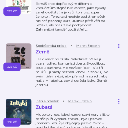
Tomáš chce dopřát svým dětem a
vnoučatům stejně bílé Vánoce, jako bývaly
279 KČ
za jeho dětství, a je kvůli tomu schopen
čehokoli. Terezka si nepřeje pod stromeček
nic než jezdecký kurz, Julinka ještě věří na
Ježíška, ale má už své pochybnosti.
Zahraniční kancléř touží střelit
…
Společenská próza
Marek Epstein
Země
Lea o všechno přišla. Několikrát. Válka jí
vzala rodinu, komunisti dceru, škodolibost
329 KČ
osudu partnera. Ale nevšední dar – síla tří
mužů – ji nikdy nezradí. Znovu a znovu ji ve
svém těle nalézá, aby přemohla strach, aby
našla Mirabelku, aby si udržela lásku. Země
je strhu
…
Děti a mládež
Marek Epstein
Zubatá
Hluboko v lese, kde si jezevci staví nory a lišky
se tiše plíží vysokou trávou, bydlí jezevec
299 KČ
jménem Jezi. Žije obyčejný jezevčí život –
honí králíky, staví podzemní chodby a sní o