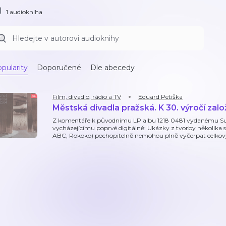
1 audiokniha
pularity
Doporučené
Dle abecedy
Film, divadlo, rádio a TV
Eduard Petiška
Městská divadla pražská. K 30. výročí zalo
Z komentáře k původnímu LP albu 1218 0481 vydanému Su
vycházejícímu poprvé digitálně: Ukázky z tvorby několik
ABC, Rokoko) pochopitelně nemohou plně vyčerpat celkový