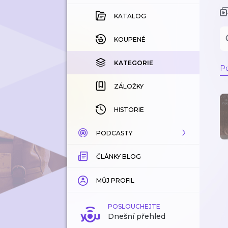
KATALOG
KOUPENÉ
KATEGORIE
Po
ZÁLOŽKY
HISTORIE
PODCASTY
ČLÁNKY BLOG
KATALOG
KATEGORIE
MŮJ PROFIL
ZÁLOŽKY
POSLOUCHEJTE
Dnešní přehled
LÍBÍ SE MI