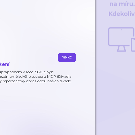
189 KČ
žení
praphonem v roce 1980 a nyní
a sezón uměleckého souboru MDP (Divadla
 repertoárový obraz obou našich divade
…