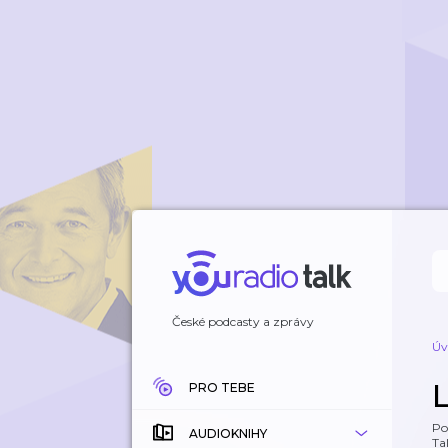
České podcasty a zprávy
Úv
PRO TEBE
Po
AUDIOKNIHY
Tal