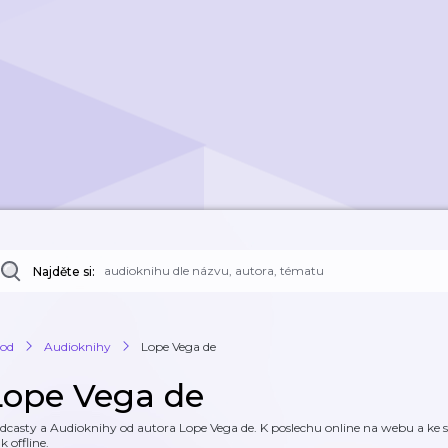
Najděte si:
od
Audioknihy
Lope Vega de
Lope Vega de
dcasty a Audioknihy od autora Lope Vega de. K poslechu online na webu a ke st
k offline.