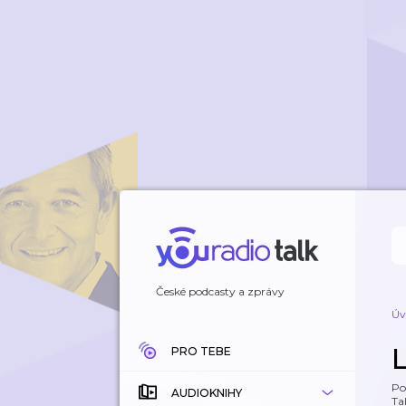
České podcasty a zprávy
Úv
PRO TEBE
Po
AUDIOKNIHY
Tal