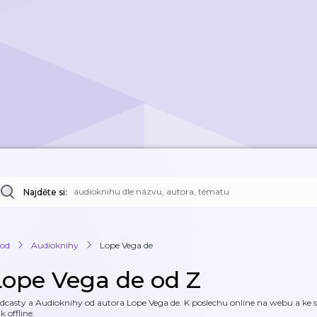
Najděte si:
od
Audioknihy
Lope Vega de
Lope Vega de od Z
dcasty a Audioknihy od autora Lope Vega de. K poslechu online na webu a ke st
k offline.