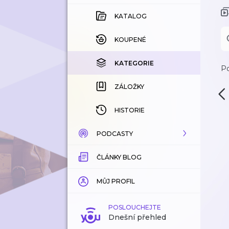
KATALOG
KOUPENÉ
KATEGORIE
Po
ZÁLOŽKY
HISTORIE
PODCASTY
ČLÁNKY BLOG
KATALOG
KATEGORIE
MŮJ PROFIL
ZÁLOŽKY
POSLOUCHEJTE
Dnešní přehled
LÍBÍ SE MI