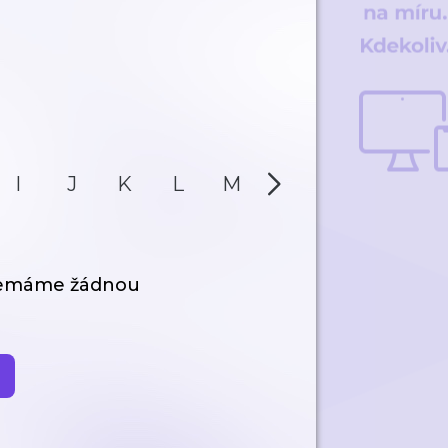
I
J
K
L
M
N
O
P
nemáme žádnou