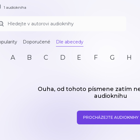
1 audiokniha
pularity
Doporučené
Dle abecedy
A
B
C
D
E
F
G
H
Ouha, od tohoto písmene zatím 
audioknihu
PROCHÁZEJTE AUDIOKNIHY