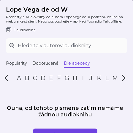
Lope Vega de od W
Podcasty a Audioknihy od autora Lope Vega de. K poslechu online na
webu a ke stažení. Nebo poslouchejte v aplikaci Youradio Talk offline.
1 audiokniha
Popularity
Doporučené
Dle abecedy
A
B
C
D
E
F
G
H
I
J
K
L
M
N
Ouha, od tohoto písmene zatím nemáme
žádnou audioknihu