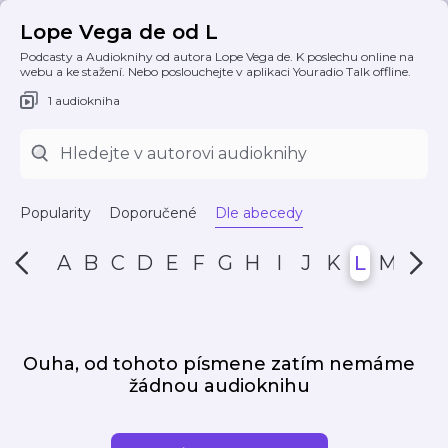
Lope Vega de od L
Podcasty a Audioknihy od autora Lope Vega de. K poslechu online na
webu a ke stažení. Nebo poslouchejte v aplikaci Youradio Talk offline.
1 audiokniha
Popularity
Doporučené
Dle abecedy
A
B
C
D
E
F
G
H
I
J
K
L
M
N
Ouha, od tohoto písmene zatím nemáme
žádnou audioknihu