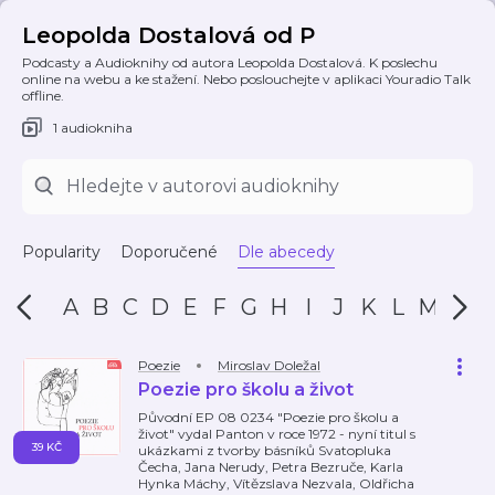
Leopolda Dostalová od P
Podcasty a Audioknihy od autora Leopolda Dostalová. K poslechu
online na webu a ke stažení. Nebo poslouchejte v aplikaci Youradio Talk
offline.
1 audiokniha
Popularity
Doporučené
Dle abecedy
A
B
C
D
E
F
G
H
I
J
K
L
M
N
Poezie
Miroslav Doležal
Poezie pro školu a život
Původní EP 08 0234 "Poezie pro školu a
život" vydal Panton v roce 1972 - nyní titul s
39 KČ
ukázkami z tvorby básníků Svatopluka
Čecha, Jana Nerudy, Petra Bezruče, Karla
Hynka Máchy, Vítězslava Nezvala, Oldřicha