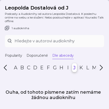
Leopolda Dostalová od J
Podcasty a Audioknihy od autora Leopolda Dostalová. K poslechu
online na webu a ke stažení. Nebo poslouchejte v aplikaci Youradio Talk
offline.
1 audiokniha
Popularity
Doporučené
Dle abecedy
A
B
C
D
E
F
G
H
I
J
K
L
M
N
Ouha, od tohoto písmene zatím nemáme
žádnou audioknihu