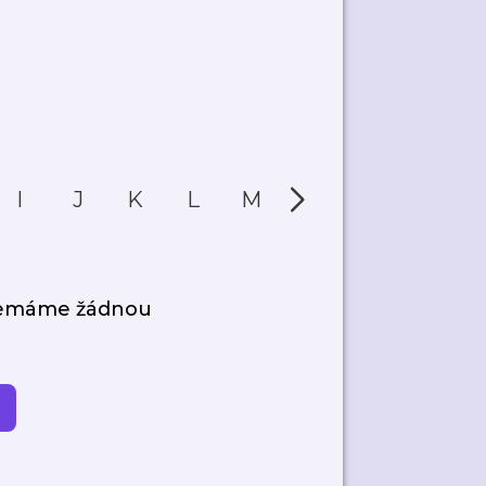
I
J
K
L
M
N
O
P
nemáme žádnou