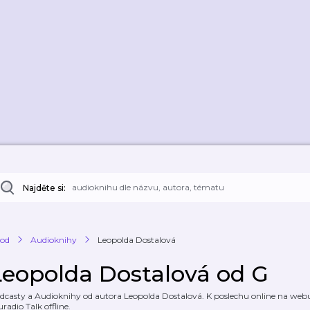
Najděte si:
od
Audioknihy
Leopolda Dostalová
Leopolda Dostalová od G
dcasty a Audioknihy od autora Leopolda Dostalová. K poslechu online na webu 
uradio Talk offline.