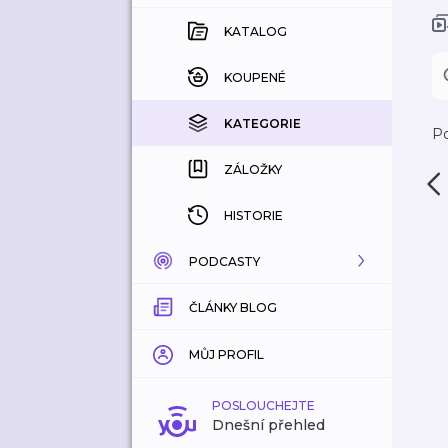
KATALOG
KOUPENÉ
KATEGORIE
Po
ZÁLOŽKY
HISTORIE
PODCASTY
ČLÁNKY BLOG
KATALOG
KATEGORIE
MŮJ PROFIL
ZÁLOŽKY
POSLOUCHEJTE
Dnešní přehled
LÍBÍ SE MI