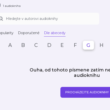
1 audiokniha
pularity
Doporučené
Dle abecedy
A
B
C
D
E
F
G
H
Ouha, od tohoto písmene zatím 
audioknihu
PROCHÁZEJTE AUDIOKNIHY