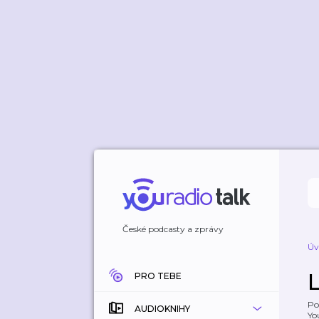
České podcasty a zprávy
Úv
PRO TEBE
Po
AUDIOKNIHY
Yo