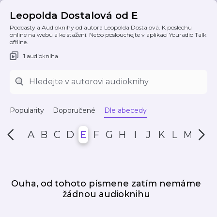
Leopolda Dostalová od E
Podcasty a Audioknihy od autora Leopolda Dostalová. K poslechu
online na webu a ke stažení. Nebo poslouchejte v aplikaci Youradio Talk
offline.
1 audiokniha
Popularity
Doporučené
Dle abecedy
A
B
C
D
E
F
G
H
I
J
K
L
M
N
Ouha, od tohoto písmene zatím nemáme
žádnou audioknihu