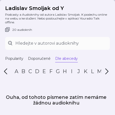
Ladislav Smoljak od Y
Podcasty a Audioknihy od autora Ladislav Smoljak. K poslechu online
na webu a ke stažení. Nebo poslouchejte v aplikaci Youradio Talk
offline.
20 audioknih
Popularity
Doporučené
Dle abecedy
A
B
C
D
E
F
G
H
I
J
K
L
M
N
Ouha, od tohoto písmene zatím nemáme
žádnou audioknihu