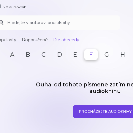
20 audioknih
pularity
Doporučené
Dle abecedy
A
B
C
D
E
F
G
H
Ouha, od tohoto písmene zatím 
audioknihu
PROCHÁZEJTE AUDIOKNIHY