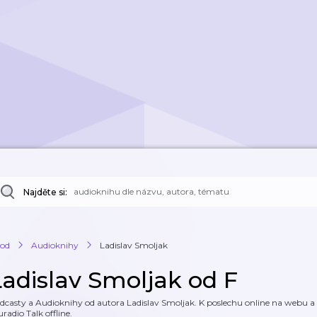
Najděte si:
od
Audioknihy
Ladislav Smoljak
Ladislav Smoljak od F
dcasty a Audioknihy od autora Ladislav Smoljak. K poslechu online na webu a k
uradio Talk offline.