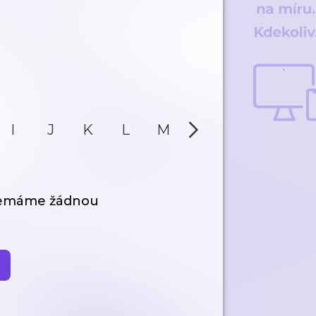
I
J
K
L
M
N
O
P
nemáme žádnou