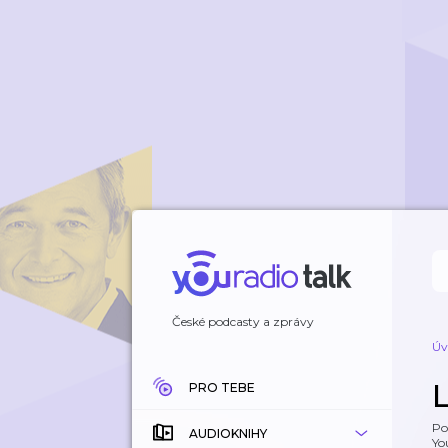
České podcasty a zprávy
Úv
PRO TEBE
Po
AUDIOKNIHY
Yo