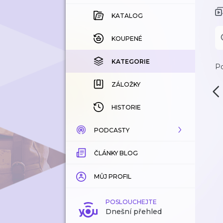
KATALOG
KOUPENÉ
KATEGORIE
Po
ZÁLOŽKY
HISTORIE
PODCASTY
ČLÁNKY BLOG
KATALOG
KATEGORIE
MŮJ PROFIL
ZÁLOŽKY
POSLOUCHEJTE
Dnešní přehled
LÍBÍ SE MI