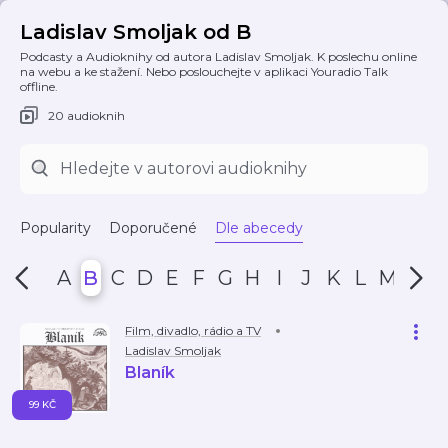
Ladislav Smoljak od B
Podcasty a Audioknihy od autora Ladislav Smoljak. K poslechu online
na webu a ke stažení. Nebo poslouchejte v aplikaci Youradio Talk
offline.
20 audioknih
Popularity
Doporučené
Dle abecedy
A
B
C
D
E
F
G
H
I
J
K
L
M
N
Film, divadlo, rádio a TV
Ladislav Smoljak
Blaník
99 KČ