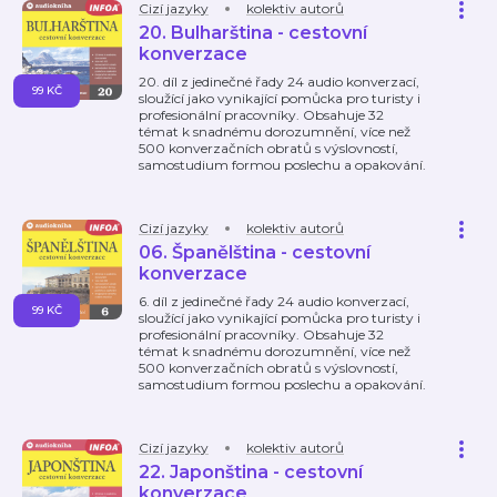
Cizí jazyky
kolektiv autorů
20. Bulharština - cestovní
konverzace
20. díl z jedinečné řady 24 audio konverzací,
99 KČ
sloužící jako vynikající pomůcka pro turisty i
profesionální pracovníky. Obsahuje 32
témat k snadnému dorozumnění, více než
500 konverzačních obratů s výslovností,
samostudium formou poslechu a opakování.
Cizí jazyky
kolektiv autorů
06. Španělština - cestovní
konverzace
6. díl z jedinečné řady 24 audio konverzací,
99 KČ
sloužící jako vynikající pomůcka pro turisty i
profesionální pracovníky. Obsahuje 32
témat k snadnému dorozumnění, více než
500 konverzačních obratů s výslovností,
samostudium formou poslechu a opakování.
Cizí jazyky
kolektiv autorů
22. Japonština - cestovní
konverzace