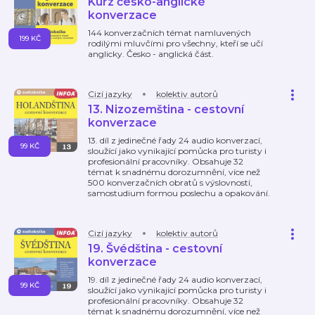
Kurz česko-anglické
konverzace
144 konverzačních témat namluvených
199 KČ
rodilými mluvčími pro všechny, kteří se učí
anglicky. Česko - anglická část.
Cizí jazyky
kolektiv autorů
13. Nizozemština - cestovní
konverzace
13. díl z jedinečné řady 24 audio konverzací,
99 KČ
sloužící jako vynikající pomůcka pro turisty i
profesionální pracovníky. Obsahuje 32
témat k snadnému dorozumnění, více než
500 konverzačních obratů s výslovností,
samostudium formou poslechu a opakování.
Cizí jazyky
kolektiv autorů
19. Švédština - cestovní
konverzace
19. díl z jedinečné řady 24 audio konverzací,
99 KČ
sloužící jako vynikající pomůcka pro turisty i
profesionální pracovníky. Obsahuje 32
témat k snadnému dorozumnění, více než