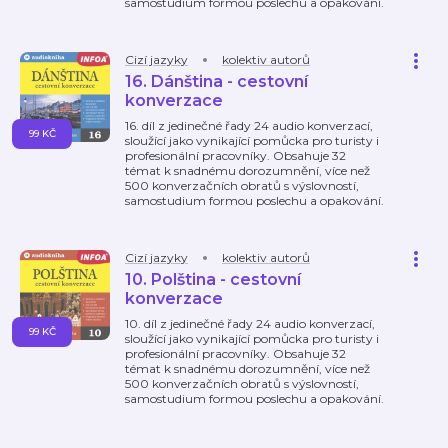
samostudium formou poslechu a opakování.
Cizí jazyky
kolektiv autorů
16. Dánština - cestovní
konverzace
16. díl z jedinečné řady 24 audio konverzací,
99 KČ
sloužící jako vynikající pomůcka pro turisty i
profesionální pracovníky. Obsahuje 32
témat k snadnému dorozumnění, více než
500 konverzačních obratů s výslovností,
samostudium formou poslechu a opakování.
Cizí jazyky
kolektiv autorů
10. Polština - cestovní
konverzace
10. díl z jedinečné řady 24 audio konverzací,
99 KČ
sloužící jako vynikající pomůcka pro turisty i
profesionální pracovníky. Obsahuje 32
témat k snadnému dorozumnění, více než
500 konverzačních obratů s výslovností,
samostudium formou poslechu a opakování.