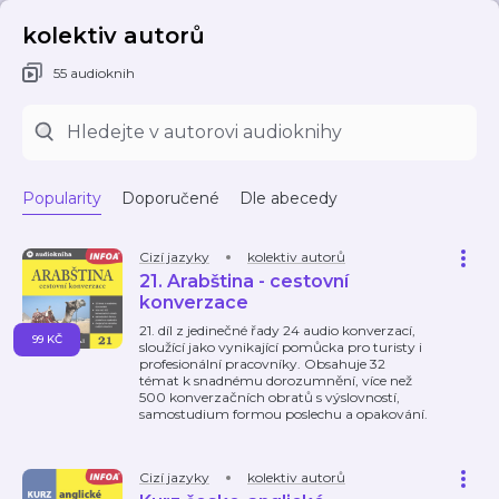
kolektiv autorů
55 audioknih
Popularity
Doporučené
Dle abecedy
Cizí jazyky
kolektiv autorů
21. Arabština - cestovní
konverzace
21. díl z jedinečné řady 24 audio konverzací,
99 KČ
sloužící jako vynikající pomůcka pro turisty i
profesionální pracovníky. Obsahuje 32
témat k snadnému dorozumnění, více než
500 konverzačních obratů s výslovností,
samostudium formou poslechu a opakování.
Cizí jazyky
kolektiv autorů