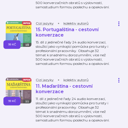
500 konverzačních obratů s výslovností,
samostudium formou poslechu a opakování.
Cizí jazyky
kolektiv autorů
15. Portugalština - cestovní
konverzace
15. díl z jedinečné řady 24 audio konverzací,
99 KČ
sloužící jako vynikající pomůcka pro turisty i
profesionální pracovníky. Obsahuje 32
témat k snadnému dorozumnění, více než
500 konverzačních obratů s výslovností,
samostudium formou poslechu a opakování.
Cizí jazyky
kolektiv autorů
11. Maďarština - cestovní
konverzace
11. díl z jedinečné řady 24 audio konverzací,
99 KČ
sloužící jako vynikající pomůcka pro turisty i
profesionální pracovníky. Obsahuje 32
témat k snadnému dorozumnění, více než
500 konverzačních obratů s výslovností,
samostudium formou poslechu a opakování.