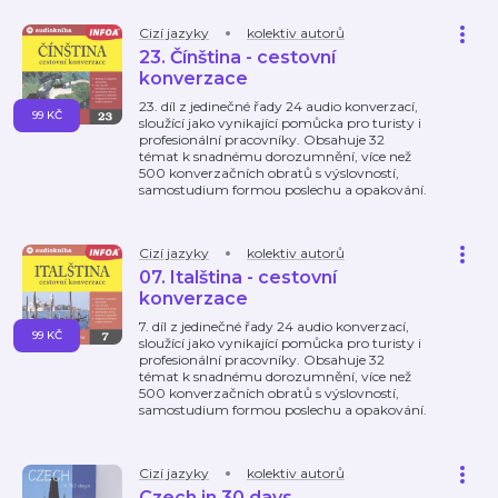
Cizí jazyky
kolektiv autorů
23. Čínština - cestovní
konverzace
23. díl z jedinečné řady 24 audio konverzací,
99 KČ
sloužící jako vynikající pomůcka pro turisty i
profesionální pracovníky. Obsahuje 32
témat k snadnému dorozumnění, více než
500 konverzačních obratů s výslovností,
samostudium formou poslechu a opakování.
Cizí jazyky
kolektiv autorů
07. Italština - cestovní
konverzace
7. díl z jedinečné řady 24 audio konverzací,
99 KČ
sloužící jako vynikající pomůcka pro turisty i
profesionální pracovníky. Obsahuje 32
témat k snadnému dorozumnění, více než
500 konverzačních obratů s výslovností,
samostudium formou poslechu a opakování.
Cizí jazyky
kolektiv autorů
Czech in 30 days