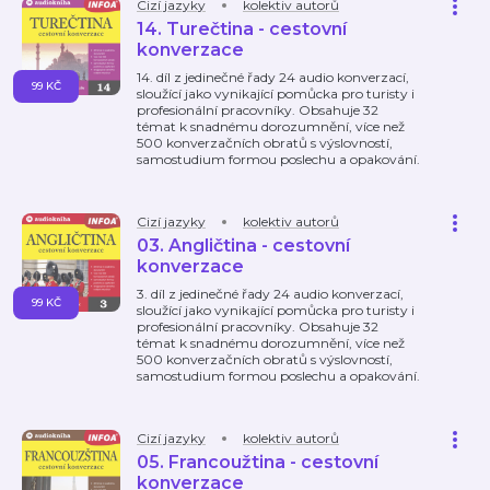
Cizí jazyky
kolektiv autorů
14. Turečtina - cestovní
konverzace
14. díl z jedinečné řady 24 audio konverzací,
99 KČ
sloužící jako vynikající pomůcka pro turisty i
profesionální pracovníky. Obsahuje 32
témat k snadnému dorozumnění, více než
500 konverzačních obratů s výslovností,
samostudium formou poslechu a opakování.
Cizí jazyky
kolektiv autorů
03. Angličtina - cestovní
konverzace
3. díl z jedinečné řady 24 audio konverzací,
99 KČ
sloužící jako vynikající pomůcka pro turisty i
profesionální pracovníky. Obsahuje 32
témat k snadnému dorozumnění, více než
500 konverzačních obratů s výslovností,
samostudium formou poslechu a opakování.
Cizí jazyky
kolektiv autorů
05. Francoužtina - cestovní
konverzace