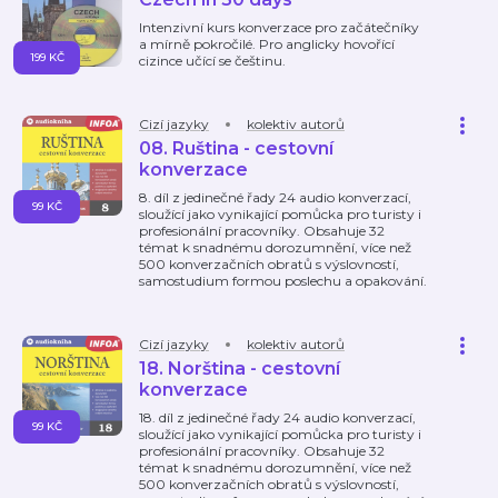
Intenzivní kurs konverzace pro začátečníky
a mírně pokročilé. Pro anglicky hovořící
199 KČ
cizince učící se češtinu.
Cizí jazyky
kolektiv autorů
08. Ruština - cestovní
konverzace
8. díl z jedinečné řady 24 audio konverzací,
99 KČ
sloužící jako vynikající pomůcka pro turisty i
profesionální pracovníky. Obsahuje 32
témat k snadnému dorozumnění, více než
500 konverzačních obratů s výslovností,
samostudium formou poslechu a opakování.
Cizí jazyky
kolektiv autorů
18. Norština - cestovní
konverzace
18. díl z jedinečné řady 24 audio konverzací,
99 KČ
sloužící jako vynikající pomůcka pro turisty i
profesionální pracovníky. Obsahuje 32
témat k snadnému dorozumnění, více než
500 konverzačních obratů s výslovností,