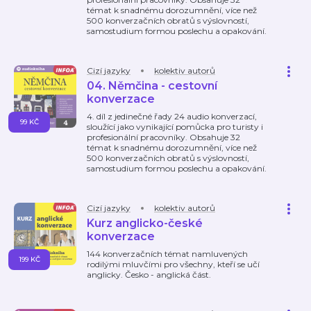
témat k snadnému dorozumnění, více než
500 konverzačních obratů s výslovností,
samostudium formou poslechu a opakování.
Cizí jazyky
kolektiv autorů
04. Němčina - cestovní
konverzace
4. díl z jedinečné řady 24 audio konverzací,
99 KČ
sloužící jako vynikající pomůcka pro turisty i
profesionální pracovníky. Obsahuje 32
témat k snadnému dorozumnění, více než
500 konverzačních obratů s výslovností,
samostudium formou poslechu a opakování.
Cizí jazyky
kolektiv autorů
Kurz anglicko-české
konverzace
144 konverzačních témat namluvených
199 KČ
rodilými mluvčími pro všechny, kteří se učí
anglicky. Česko - anglická část.