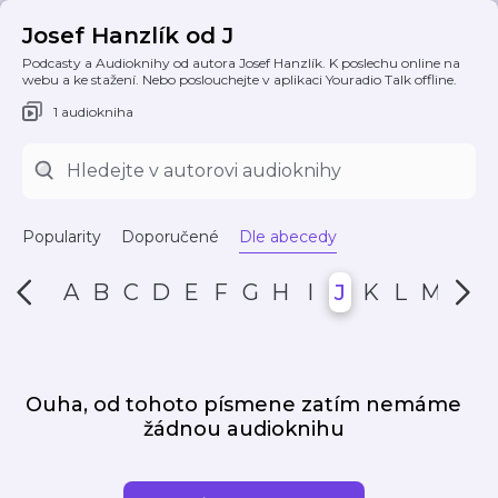
Josef Hanzlík od J
Podcasty a Audioknihy od autora Josef Hanzlík. K poslechu online na
webu a ke stažení. Nebo poslouchejte v aplikaci Youradio Talk offline.
1 audiokniha
Popularity
Doporučené
Dle abecedy
A
B
C
D
E
F
G
H
I
J
K
L
M
N
Ouha, od tohoto písmene zatím nemáme
žádnou audioknihu