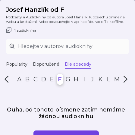
Josef Hanzlík od F
Podcasty a Audioknihy od autora Josef Hanzlík. K poslechu online na
webu a ke stažení. Nebo poslouchejte v aplikaci Youradio Talk offline.
1 audiokniha
Popularity
Doporučené
Dle abecedy
A
B
C
D
E
F
G
H
I
J
K
L
M
N
Ouha, od tohoto písmene zatím nemáme
žádnou audioknihu