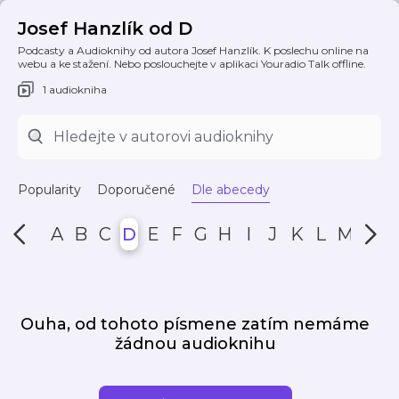
Josef Hanzlík od D
Podcasty a Audioknihy od autora Josef Hanzlík. K poslechu online na
webu a ke stažení. Nebo poslouchejte v aplikaci Youradio Talk offline.
1 audiokniha
Popularity
Doporučené
Dle abecedy
A
B
C
D
E
F
G
H
I
J
K
L
M
N
Ouha, od tohoto písmene zatím nemáme
žádnou audioknihu