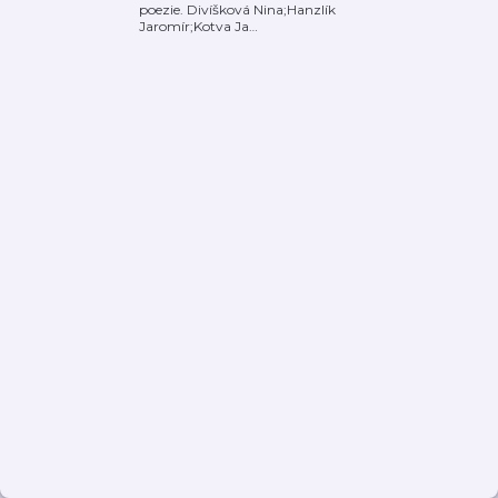
poezie. Divíšková Nina;Hanzlík
Jaromír;Kotva Ja
…