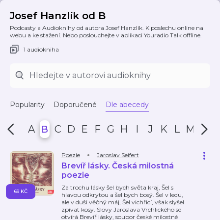
Josef Hanzlík od B
Podcasty a Audioknihy od autora Josef Hanzlík. K poslechu online na
webu a ke stažení. Nebo poslouchejte v aplikaci Youradio Talk offline.
1 audiokniha
Popularity
Doporučené
Dle abecedy
A
B
C
D
E
F
G
H
I
J
K
L
M
N
Poezie
Jaroslav Seifert
Brevíř lásky. Česká milostná
poezie
Za trochu lásky šel bych světa kraj, Šel s
69 KČ
hlavou odkrytou a šel bych bosý. Šel v ledu,
ale v duši věčný máj, Šel vichřicí, však slyšel
zpívat kosy. Slovy Jaroslava Vrchlického se
otvírá Brevíř lásky, soubor české milostné