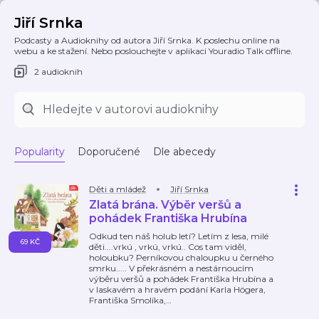
Jiří Srnka
Podcasty a Audioknihy od autora Jiří Srnka. K poslechu online na
webu a ke stažení. Nebo poslouchejte v aplikaci Youradio Talk offline.
2 audioknih
Popularity
Doporučené
Dle abecedy
Děti a mládež
Jiří Srnka
Zlatá brána. Výběr veršů a
pohádek Františka Hrubína
Odkud ten náš holub letí? Letím z lesa, milé
69 KČ
děti....vrkú , vrkú, vrkú.. Cos tam viděl,
holoubku? Perníkovou chaloupku u černého
smrku..... V překrásném a nestárnoucím
výběru veršů a pohádek Františka Hrubína a
v laskavém a hravém podání Karla Högera,
Františka Smolíka,
…