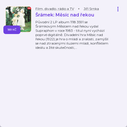
Film, divadlo, rádio a TV
Jiří Srnka
Šrámek: Měsíc nad řekou
Původní 2 LP album 1118 3591 se
Šrámkovým Měsícem nad řekou vydal
189 KČ
Supraphon v roce 1983 - titul nyní vychází
poprvé digitálně. Divadelní hra Měsíc nad
řekou (1922) je hra o mládí a zralosti, zamýšlí
se nad ztracenými iluzemi mládí, konfliktem
ideálu a žité skutečnosti,
…