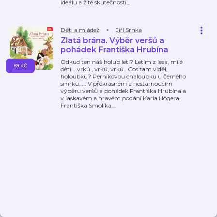
ideálu a žité skutečnosti,
…
Děti a mládež
Jiří Srnka
Zlatá brána. Výběr veršů a
pohádek Františka Hrubína
Odkud ten náš holub letí? Letím z lesa, milé
69 KČ
děti....vrkú , vrkú, vrkú.. Cos tam viděl,
holoubku? Perníkovou chaloupku u černého
smrku..... V překrásném a nestárnoucím
výběru veršů a pohádek Františka Hrubína a
v laskavém a hravém podání Karla Högera,
Františka Smolíka,
…