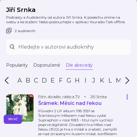
Jiří Srnka
Podcasty a Audioknihy od autora Jiří Srnka. K poslechu online na
webu a ke stažení. Nebo poslouchejte v aplikaci Youradio Talk offline.
2 audioknih
Popularity
Doporučené
Dle abecedy
A
B
C
D
E
F
G
H
I
J
K
L
M
N
Film, divadlo, rádio a TV
Jiří Srnka
Šrámek: Měsíc nad řekou
Původní 2 LP album 1118 3591 se
Šrámkovým Měsícem nad řekou vydal
189 KČ
Supraphon v roce 1983 - titul nyní vychází
poprvé digitálně. Divadelní hra Měsíc nad
řekou (1922) je hra o mládí a zralosti, zamýšlí
se nad ztracenými iluzemi mládí, konfliktem