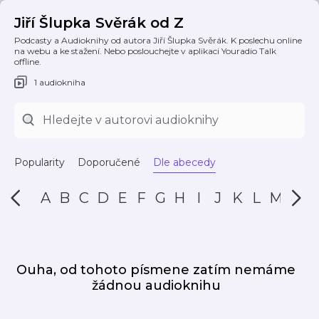
Jiří Šlupka Svěrák od Z
Podcasty a Audioknihy od autora Jiří Šlupka Svěrák. K poslechu online
na webu a ke stažení. Nebo poslouchejte v aplikaci Youradio Talk
offline.
1 audiokniha
Popularity
Doporučené
Dle abecedy
A
B
C
D
E
F
G
H
I
J
K
L
M
N
Ouha, od tohoto písmene zatím nemáme
žádnou audioknihu