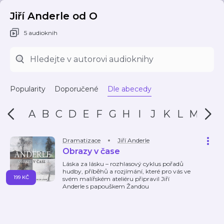
Jiří Anderle od O
5 audioknih
Popularity
Doporučené
Dle abecedy
A
B
C
D
E
F
G
H
I
J
K
L
M
N
Dramatizace
Jiří Anderle
Obrazy v čase
Láska za lásku – rozhlasový cyklus pořadů
hudby, příběhů a rozjímání, které pro vás ve
199 KČ
svém malířském ateliéru připravil Jiří
Anderle s papouškem Žandou