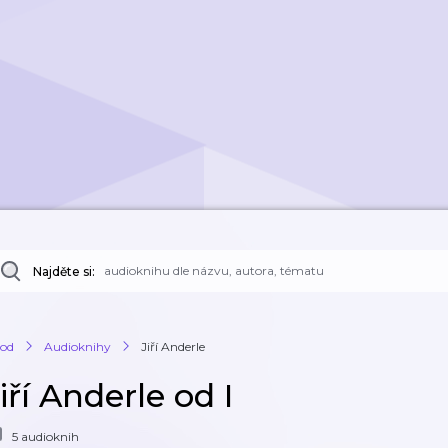
Najděte si:
od
Audioknihy
Jiří Anderle
iří Anderle od I
5 audioknih