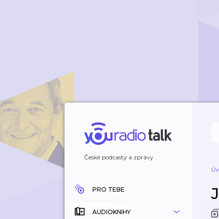
České podcasty a zprávy
Úv
J
PRO TEBE
AUDIOKNIHY