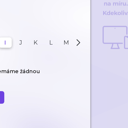
I
J
K
L
M
N
O
P
nemáme žádnou