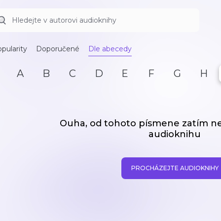
pularity
Doporučené
Dle abecedy
A
B
C
D
E
F
G
H
Ouha, od tohoto písmene zatím 
audioknihu
PROCHÁZEJTE AUDIOKNIHY