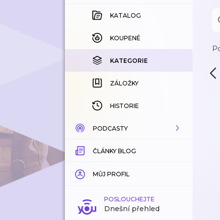
KATALOG
KOUPENÉ
Po
KATEGORIE
ZÁLOŽKY
HISTORIE
PODCASTY
ČLÁNKY BLOG
KATALOG
KATEGORIE
MŮJ PROFIL
ZÁLOŽKY
POSLOUCHEJTE
Dnešní přehled
LÍBÍ SE MI