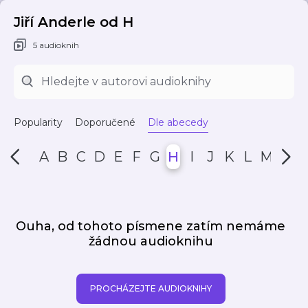
Jiří Anderle od H
5 audioknih
Popularity
Doporučené
Dle abecedy
A
B
C
D
E
F
G
H
I
J
K
L
M
N
Ouha, od tohoto písmene zatím nemáme
žádnou audioknihu
PROCHÁZEJTE AUDIOKNIHY