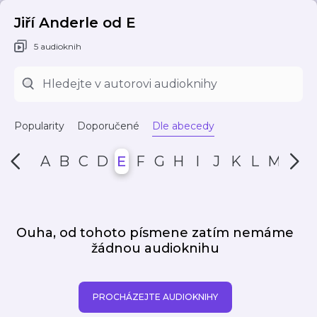
Jiří Anderle od E
5 audioknih
Popularity
Doporučené
Dle abecedy
A
B
C
D
E
F
G
H
I
J
K
L
M
N
Ouha, od tohoto písmene zatím nemáme
žádnou audioknihu
PROCHÁZEJTE AUDIOKNIHY