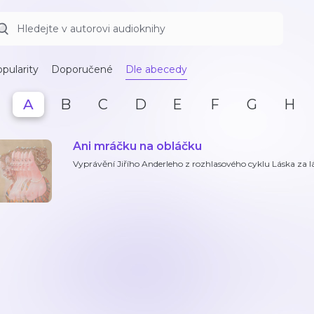
pularity
Doporučené
Dle abecedy
A
B
C
D
E
F
G
H
Ani mráčku na obláčku
Vyprávění Jiřího Anderleho z rozhlasového cyklu Láska za l