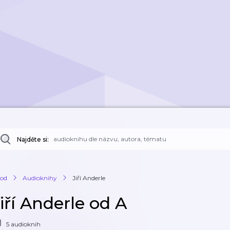
Najděte si:
od
Audioknihy
Jiří Anderle
iří Anderle od A
5 audioknih