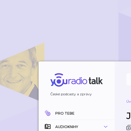
České podcasty a zprávy
Úv
J
PRO TEBE
AUDIOKNIHY