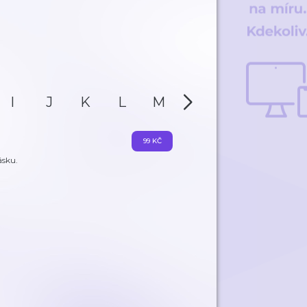
I
J
K
L
M
N
O
P
99 KČ
ásku.