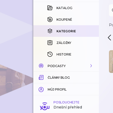
KATALOG
KOUPENÉ
Po
KATEGORIE
ZÁLOŽKY
HISTORIE
PODCASTY
ČLÁNKY BLOG
KATALOG
KATEGORIE
MŮJ PROFIL
ZÁLOŽKY
POSLOUCHEJTE
Dnešní přehled
LÍBÍ SE MI