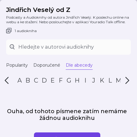
Jindřich Veselý od Z
Podcasty a Audioknihy od autora Jindřich Veselý. K poslechu online na
webu a ke stažení. Nebo poslouchejte v aplikaci Youradio Talk offline.
1 audiokniha
Popularity
Doporučené
Dle abecedy
A
B
C
D
E
F
G
H
I
J
K
L
M
N
Ouha, od tohoto písmene zatím nemáme
žádnou audioknihu