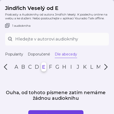
Jindřich Veselý od E
Podcasty a Audioknihy od autora Jindřich Veselý. K poslechu online na
webu a ke stažení. Nebo poslouchejte v aplikaci Youradio Talk offline.
1 audiokniha
Popularity
Doporučené
Dle abecedy
A
B
C
D
E
F
G
H
I
J
K
L
M
N
Ouha, od tohoto písmene zatím nemáme
žádnou audioknihu