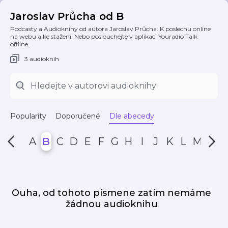
Jaroslav Průcha od B
Podcasty a Audioknihy od autora Jaroslav Průcha. K poslechu online
na webu a ke stažení. Nebo poslouchejte v aplikaci Youradio Talk
offline.
3 audioknih
Popularity
Doporučené
Dle abecedy
A
B
C
D
E
F
G
H
I
J
K
L
M
N
Ouha, od tohoto písmene zatím nemáme
žádnou audioknihu