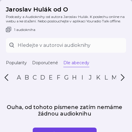
Jaroslav Hulák od O
Podcasty a Audioknihy od autora Jaroslav Hulák. K poslechu online na
webu a ke stažení. Nebo poslouchejte v aplikaci Youradio Talk offline.
1 audiokniha
Popularity
Doporučené
Dle abecedy
A
B
C
D
E
F
G
H
I
J
K
L
M
N
Ouha, od tohoto písmene zatím nemáme
žádnou audioknihu