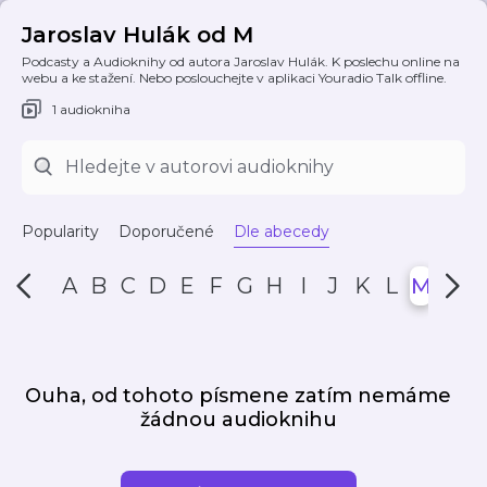
Jaroslav Hulák od M
Podcasty a Audioknihy od autora Jaroslav Hulák. K poslechu online na
webu a ke stažení. Nebo poslouchejte v aplikaci Youradio Talk offline.
1 audiokniha
Popularity
Doporučené
Dle abecedy
A
B
C
D
E
F
G
H
I
J
K
L
M
N
Ouha, od tohoto písmene zatím nemáme
žádnou audioknihu