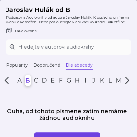
Jaroslav Hulák od B
Podcasty a Audioknihy od autora Jaroslav Hulák. K poslechu online na
webu a ke stažení. Nebo poslouchejte v aplikaci Youradio Talk offline.
1 audiokniha
Popularity
Doporučené
Dle abecedy
A
B
C
D
E
F
G
H
I
J
K
L
M
N
Ouha, od tohoto písmene zatím nemáme
žádnou audioknihu