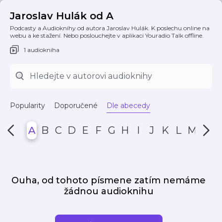
Jaroslav Hulák od A
Podcasty a Audioknihy od autora Jaroslav Hulák. K poslechu online na
webu a ke stažení. Nebo poslouchejte v aplikaci Youradio Talk offline.
1 audiokniha
Popularity
Doporučené
Dle abecedy
A
B
C
D
E
F
G
H
I
J
K
L
M
N
Ouha, od tohoto písmene zatím nemáme
žádnou audioknihu