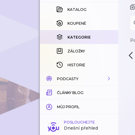
KATALOG
KOUPENÉ
KATEGORIE
Po
ZÁLOŽKY
HISTORIE
PODCASTY
ČLÁNKY BLOG
KATALOG
KATEGORIE
MŮJ PROFIL
ZÁLOŽKY
POSLOUCHEJTE
Dnešní přehled
LÍBÍ SE MI