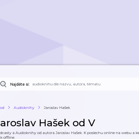
Najděte si:
od
Audioknihy
Jaroslav Hašek
Jaroslav Hašek od V
dcasty a Audioknihy od autora Jaroslav Hašek. K poslechu online na webu a ke 
k offline.