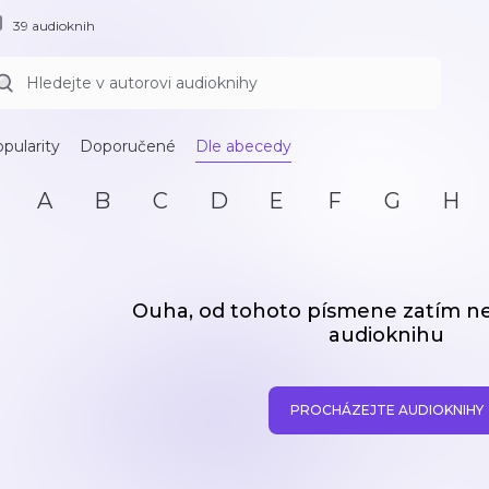
39 audioknih
pularity
Doporučené
Dle abecedy
A
B
C
D
E
F
G
H
Ouha, od tohoto písmene zatím 
audioknihu
PROCHÁZEJTE AUDIOKNIHY