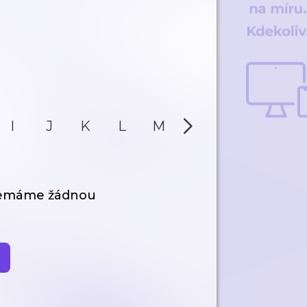
I
J
K
L
M
N
O
P
nemáme žádnou