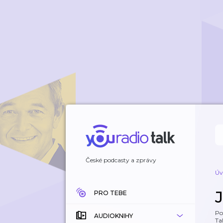
České podcasty a zprávy
Úv
PRO TEBE
Po
AUDIOKNIHY
Tal