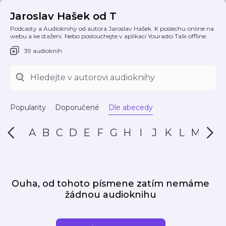
Jaroslav Hašek od T
Podcasty a Audioknihy od autora Jaroslav Hašek. K poslechu online na
webu a ke stažení. Nebo poslouchejte v aplikaci Youradio Talk offline.
39 audioknih
Popularity
Doporučené
Dle abecedy
A
B
C
D
E
F
G
H
I
J
K
L
M
N
Ouha, od tohoto písmene zatím nemáme
žádnou audioknihu