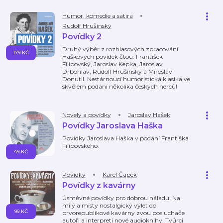
Humor, komedie a satira
Rudolf Hrušínský
Povídky 2
Druhý výběr z rozhlasových zpracování
179 KČ
Haškových povídek čtou: František
Filipovský, Jaroslav Kepka, Jaroslav
Drbohlav, Rudolf Hrušínský a Miroslav
Donutil. Nestárnoucí humoristická klasika ve
skvělém podání několika českých herců!
Novely a povídky
Jaroslav Hašek
Povídky Jaroslava Haška
Povídky Jaroslava Haška v podání Františka
Filipovského.
49 KČ
Povídky
Karel Čapek
Povídky z kavárny
Úsměvné povídky pro dobrou náladu! Na
milý a místy nostalgický výlet do
99 KČ
prvorepublikové kavárny zvou posluchače
autoři a interpreti nové audioknihy. Tvůrci