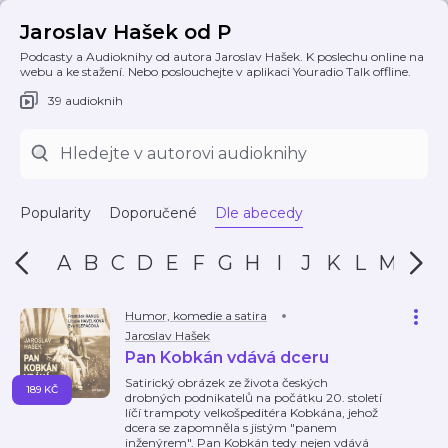
Jaroslav Hašek od P
Podcasty a Audioknihy od autora Jaroslav Hašek. K poslechu online na
webu a ke stažení. Nebo poslouchejte v aplikaci Youradio Talk offline.
39 audioknih
Popularity
Doporučené
Dle abecedy
A
B
C
D
E
F
G
H
I
J
K
L
M
N
Humor, komedie a satira
Jaroslav Hašek
Pan Kobkán vdává dceru
Satirický obrázek ze života českých
189 KČ
drobných podnikatelů na počátku 20. století
líčí trampoty velkošpeditéra Kobkána, jehož
dcera se zapomněla s jistým "panem
inženýrem". Pan Kobkán tedy nejen vdává