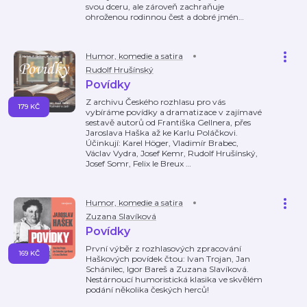
svou dceru, ale zároveň zachraňuje
ohroženou rodinnou čest a dobré jmén
…
Humor, komedie a satira
Rudolf Hrušínský
Povídky
Z archivu Českého rozhlasu pro vás
179 KČ
vybíráme povídky a dramatizace v zajímavé
sestavě autorů od Františka Gellnera, přes
Jaroslava Haška až ke Karlu Poláčkovi.
Účinkují: Karel Höger, Vladimír Brabec,
Václav Vydra, Josef Kemr, Rudolf Hrušínský,
Josef Somr, Felix le Breux
…
Humor, komedie a satira
Zuzana Slavíková
Povídky
První výběr z rozhlasových zpracování
169 KČ
Haškových povídek čtou: Ivan Trojan, Jan
Schánilec, Igor Bareš a Zuzana Slavíková.
Nestárnoucí humoristická klasika ve skvělém
podání několika českých herců!