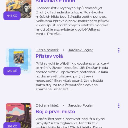
Stínadla se bouří
Dobrodružství Rychlých šípů pokračuje!
Druhý díl stínadelské trilogie. Po několika
449 KČ
měsících klidu jsou Stínadla opět v pohybu.
Nečekaná zpráva o znovunalezeném ježkovi
v kleci spustí smršť nových událostí, vontské
hnutí ožije a schyluje se k volbě Velkého
Vonta. Pro vše
…
Děti a mládež
Jaroslav Foglar
Přístav volá
Přístav volá je příběh klukovského snu, který
se mění v životní zkoušku. Jiří Dražan hledá
449 KČ
dobrodružství i opravdové přátelství – a láká
ho drsný svět přístavu plný výzev i
nebezpečí. Brzy však pozná, že ne každá
parta stojí za to a že skutečná odvaha
znamená umět říct
…
Děti a mládež
Jaroslav Foglar
Boj o první místo
Zvítězí čestnost a poctivost nad lží a zlými
úmysly? Pátá foglarovka, tentokrát v
299 KČ
podání Vojty Kotka / Třináctiletého Petra