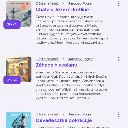
Děti a mládež
Jaroslav Foglar
Chata v Jezerní kotlině
Život Pavla Zemana, který je hlavní
postavou příběhu o velkém chlapeckém
339 KČ
přátelství, se po smrti otce od základu
změnil. Velkou oporou je mu kamarád
Ludva Grygar, se kterým Pavel podniká
dobrodružné výpravy do téměř nepřístupné
kotliny s jezírkem, kde si sami postaví sr
…
Děti a mládež
Jaroslav Foglar
Záhada hlavolamu
V temných Stínadlech se cosi dalo do
pohybu! Klub Rychlých šípů – Mirek Dušín,
349 KČ
Jarka Metelka, Jindra Hojer, Červenáček a
Rychlonožka – u toho nesmí chybět! Když
chlapci poznají příběh zámečnického učně
Jana Tleskače, podniknou nebezpečnou
výpravu na nepřátelské území, k
…
Děti a mládež
Jaroslav Foglar
Devadesátka pokračuje
Letní tábor skončil a Devadesátka se vrací ke