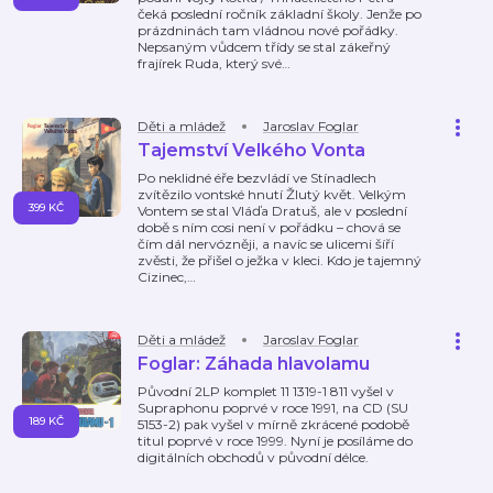
čeká poslední ročník základní školy. Jenže po
prázdninách tam vládnou nové pořádky.
Nepsaným vůdcem třídy se stal zákeřný
frajírek Ruda, který své
…
Děti a mládež
Jaroslav Foglar
Tajemství Velkého Vonta
Po neklidné éře bezvládí ve Stínadlech
zvítězilo vontské hnutí Žlutý květ. Velkým
399 KČ
Vontem se stal Vláďa Dratuš, ale v poslední
době s ním cosi není v pořádku – chová se
čím dál nervózněji, a navíc se ulicemi šíří
zvěsti, že přišel o ježka v kleci. Kdo je tajemný
Cizinec,
…
Děti a mládež
Jaroslav Foglar
Foglar: Záhada hlavolamu
Původní 2LP komplet 11 1319-1 811 vyšel v
Supraphonu poprvé v roce 1991, na CD (SU
189 KČ
5153-2) pak vyšel v mírně zkrácené podobě
titul poprvé v roce 1999. Nyní je posíláme do
digitálních obchodů v původní délce.