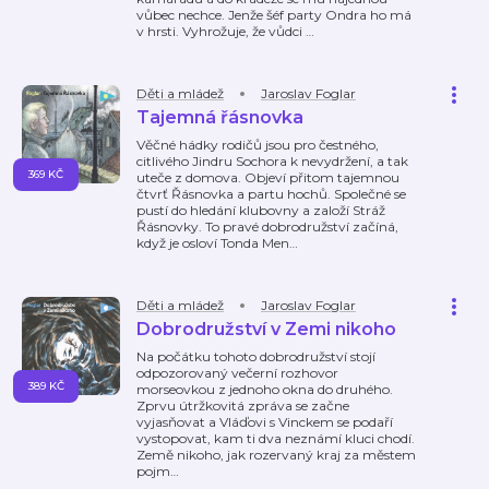
vůbec nechce. Jenže šéf party Ondra ho má
v hrsti. Vyhrožuje, že vůdci
…
Děti a mládež
Jaroslav Foglar
Tajemná řásnovka
Věčné hádky rodičů jsou pro čestného,
citlivého Jindru Sochora k nevydržení, a tak
369 KČ
uteče z domova. Objeví přitom tajemnou
čtvrť Řásnovka a partu hochů. Společné se
pustí do hledání klubovny a založí Stráž
Řásnovky. To pravé dobrodružství začíná,
když je osloví Tonda Men
…
Děti a mládež
Jaroslav Foglar
Dobrodružství v Zemi nikoho
Na počátku tohoto dobrodružství stojí
odpozorovaný večerní rozhovor
389 KČ
morseovkou z jednoho okna do druhého.
Zprvu útržkovitá zpráva se začne
vyjasňovat a Vláďovi s Vinckem se podaří
vystopovat, kam ti dva neznámí kluci chodí.
Země nikoho, jak rozervaný kraj za městem
pojm
…