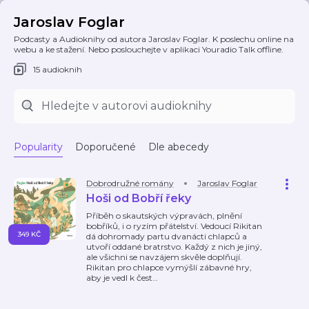
Jaroslav Foglar
Podcasty a Audioknihy od autora Jaroslav Foglar. K poslechu online na
webu a ke stažení. Nebo poslouchejte v aplikaci Youradio Talk offline.
15 audioknih
Popularity
Doporučené
Dle abecedy
Dobrodružné romány
Jaroslav Foglar
Hoši od Bobří řeky
Příběh o skautských výpravách, plnění
bobříků, i o ryzím přátelství. Vedoucí Rikitan
349 KČ
dá dohromady partu dvanácti chlapců a
utvoří oddané bratrstvo. Každý z nich je jiný,
ale všichni se navzájem skvěle doplňují.
Rikitan pro chlapce vymýšlí zábavné hry,
aby je vedl k čest
…