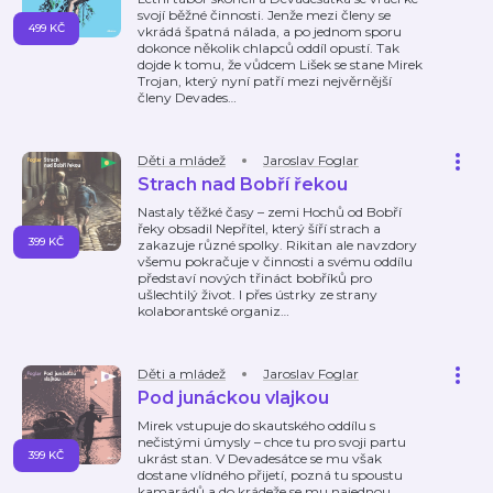
svojí běžné činnosti. Jenže mezi členy se
499 KČ
vkrádá špatná nálada, a po jednom sporu
dokonce několik chlapců oddíl opustí. Tak
dojde k tomu, že vůdcem Lišek se stane Mirek
Trojan, který nyní patří mezi nejvěrnější
členy Devades
…
Děti a mládež
Jaroslav Foglar
Strach nad Bobří řekou
Nastaly těžké časy – zemi Hochů od Bobří
řeky obsadil Nepřítel, který šíří strach a
399 KČ
zakazuje různé spolky. Rikitan ale navzdory
všemu pokračuje v činnosti a svému oddílu
představí nových třináct bobříků pro
ušlechtilý život. I přes ústrky ze strany
kolaborantské organiz
…
Děti a mládež
Jaroslav Foglar
Pod junáckou vlajkou
Mirek vstupuje do skautského oddílu s
nečistými úmysly – chce tu pro svoji partu
399 KČ
ukrást stan. V Devadesátce se mu však
dostane vlídného přijetí, pozná tu spoustu
kamarádů a do krádeže se mu najednou