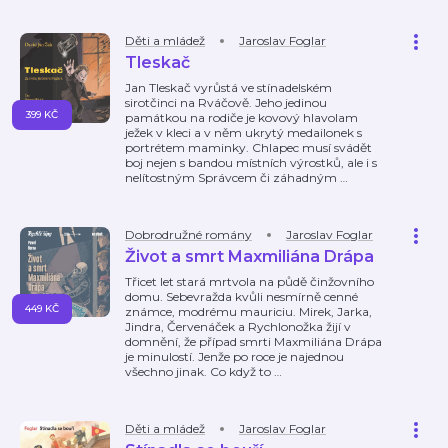
Děti a mládež
Jaroslav Foglar
Tleskač
Jan Tleskač vyrůstá ve stínadelském
sirotčinci na Rváčově. Jeho jedinou
399 KČ
památkou na rodiče je kovový hlavolam
ježek v kleci a v něm ukrytý medailonek s
portrétem maminky. Chlapec musí svádět
boj nejen s bandou místních výrostků, ale i s
nelítostným Správcem či záhadným
…
Dobrodružné romány
Jaroslav Foglar
Život a smrt Maxmiliána Drápa
Třicet let stará mrtvola na půdě činžovního
domu. Sebevražda kvůli nesmírně cenné
449 KČ
známce, modrému mauriciu. Mirek, Jarka,
Jindra, Červenáček a Rychlonožka žijí v
domnění, že případ smrti Maxmiliána Drápa
je minulostí. Jenže po roce je najednou
všechno jinak. Co když to
…
Děti a mládež
Jaroslav Foglar