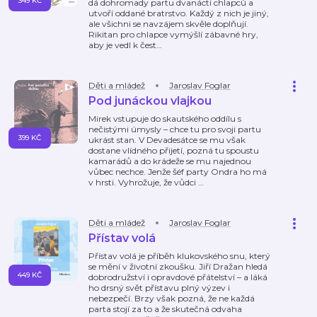
349 KČ
dá dohromady partu dvanácti chlapců a
utvoří oddané bratrstvo. Každý z nich je jiný,
ale všichni se navzájem skvěle doplňují.
Rikitan pro chlapce vymýšlí zábavné hry,
aby je vedl k čest
…
Děti a mládež
Jaroslav Foglar
Pod junáckou vlajkou
Mirek vstupuje do skautského oddílu s
nečistými úmysly – chce tu pro svoji partu
399 KČ
ukrást stan. V Devadesátce se mu však
dostane vlídného přijetí, pozná tu spoustu
kamarádů a do krádeže se mu najednou
vůbec nechce. Jenže šéf party Ondra ho má
v hrsti. Vyhrožuje, že vůdci
…
Děti a mládež
Jaroslav Foglar
Přístav volá
Přístav volá je příběh klukovského snu, který
se mění v životní zkoušku. Jiří Dražan hledá
449 KČ
dobrodružství i opravdové přátelství – a láká
ho drsný svět přístavu plný výzev i
nebezpečí. Brzy však pozná, že ne každá
parta stojí za to a že skutečná odvaha