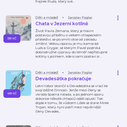
frajírek Ruda, který své
…
Děti a mládež
Jaroslav Foglar
Chata v Jezerní kotlině
Život Pavla Zemana, který je hlavní
postavou příběhu o velkém chlapeckém
339 KČ
přátelství, se po smrti otce od základu
změnil. Velkou oporou je mu kamarád
Ludva Grygar, se kterým Pavel podniká
dobrodružné výpravy do téměř nepřístupné
kotliny s jezírkem, kde si sami postaví sr
…
Děti a mládež
Jaroslav Foglar
Devadesátka pokračuje
Letní tábor skončil a Devadesátka se vrací ke
svojí běžné činnosti. Jenže mezi členy se
499 KČ
vkrádá špatná nálada, a po jednom sporu
dokonce několik chlapců oddíl opustí. Tak
dojde k tomu, že vůdcem Lišek se stane Mirek
Trojan, který nyní patří mezi nejvěrnější
členy Devades
…