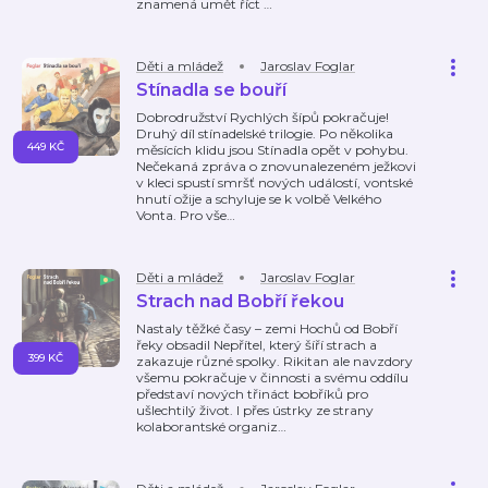
znamená umět říct
…
Děti a mládež
Jaroslav Foglar
Stínadla se bouří
Dobrodružství Rychlých šípů pokračuje!
Druhý díl stínadelské trilogie. Po několika
449 KČ
měsících klidu jsou Stínadla opět v pohybu.
Nečekaná zpráva o znovunalezeném ježkovi
v kleci spustí smršť nových událostí, vontské
hnutí ožije a schyluje se k volbě Velkého
Vonta. Pro vše
…
Děti a mládež
Jaroslav Foglar
Strach nad Bobří řekou
Nastaly těžké časy – zemi Hochů od Bobří
řeky obsadil Nepřítel, který šíří strach a
399 KČ
zakazuje různé spolky. Rikitan ale navzdory
všemu pokračuje v činnosti a svému oddílu
představí nových třináct bobříků pro
ušlechtilý život. I přes ústrky ze strany
kolaborantské organiz
…