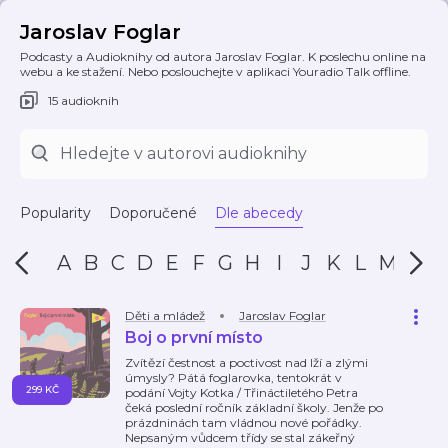
Jaroslav Foglar
Podcasty a Audioknihy od autora Jaroslav Foglar. K poslechu online na
webu a ke stažení. Nebo poslouchejte v aplikaci Youradio Talk offline.
15 audioknih
Popularity
Doporučené
Dle abecedy
A
B
C
D
E
F
G
H
I
J
K
L
M
N
Děti a mládež
Jaroslav Foglar
Boj o první místo
Zvítězí čestnost a poctivost nad lží a zlými
úmysly? Pátá foglarovka, tentokrát v
299 KČ
podání Vojty Kotka / Třináctiletého Petra
čeká poslední ročník základní školy. Jenže po
prázdninách tam vládnou nové pořádky.
Nepsaným vůdcem třídy se stal zákeřný