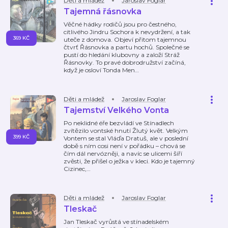
Děti a mládež
Jaroslav Foglar
Tajemná řásnovka
Věčné hádky rodičů jsou pro čestného,
citlivého Jindru Sochora k nevydržení, a tak
369 KČ
uteče z domova. Objeví přitom tajemnou
čtvrť Řásnovka a partu hochů. Společné se
pustí do hledání klubovny a založí Stráž
Řásnovky. To pravé dobrodružství začíná,
když je osloví Tonda Men
…
Děti a mládež
Jaroslav Foglar
Tajemství Velkého Vonta
Po neklidné éře bezvládí ve Stínadlech
zvítězilo vontské hnutí Žlutý květ. Velkým
399 KČ
Vontem se stal Vláďa Dratuš, ale v poslední
době s ním cosi není v pořádku – chová se
čím dál nervózněji, a navíc se ulicemi šíří
zvěsti, že přišel o ježka v kleci. Kdo je tajemný
Cizinec,
…
Děti a mládež
Jaroslav Foglar
Tleskač
Jan Tleskač vyrůstá ve stínadelském