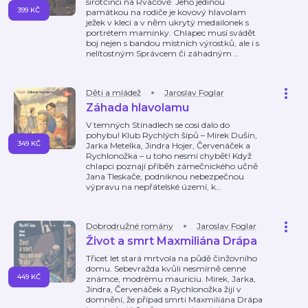
sirotčinci na Rváčově. Jeho jedinou
399 KČ
památkou na rodiče je kovový hlavolam
ježek v kleci a v něm ukrytý medailonek s
portrétem maminky. Chlapec musí svádět
boj nejen s bandou místních výrostků, ale i s
nelítostným Správcem či záhadným
…
Děti a mládež
Jaroslav Foglar
Záhada hlavolamu
V temných Stínadlech se cosi dalo do
pohybu! Klub Rychlých šípů – Mirek Dušín,
349 KČ
Jarka Metelka, Jindra Hojer, Červenáček a
Rychlonožka – u toho nesmí chybět! Když
chlapci poznají příběh zámečnického učně
Jana Tleskače, podniknou nebezpečnou
výpravu na nepřátelské území, k
…
Dobrodružné romány
Jaroslav Foglar
Život a smrt Maxmiliána Drápa
Třicet let stará mrtvola na půdě činžovního
domu. Sebevražda kvůli nesmírně cenné
449 KČ
známce, modrému mauriciu. Mirek, Jarka,
Jindra, Červenáček a Rychlonožka žijí v
domnění, že případ smrti Maxmiliána Drápa