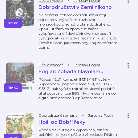
Děti a mládež
Jaroslav Foglar
Dobrodružství v Zemi nikoho
Na počátku tohoto dobrodružství stojí
odpozorovaný večerní rozhovor
389 KČ
morseovkou z jednoho okna do druhého.
Zprvu útržkovitá zpráva se začne
vyjasňovat a Vláďovi s Vinckem se podaří
vystopovat, kam ti dva neznámí kluci chodí.
Země nikoho, jak rozervaný kraj za městem
pojm
…
Děti a mládež
Jaroslav Foglar
Foglar: Záhada hlavolamu
Původní 2LP komplet 11 1319-1 811 vyšel v
Supraphonu poprvé v roce 1991, na CD (SU
189 KČ
5153-2) pak vyšel v mírně zkrácené podobě
titul poprvé v roce 1999. Nyní je posíláme do
digitálních obchodů v původní délce.
Dobrodružné romány
Jaroslav Foglar
Hoši od Bobří řeky
Příběh o skautských výpravách, plnění
bobříků, i o ryzím přátelství. Vedoucí Rikitan