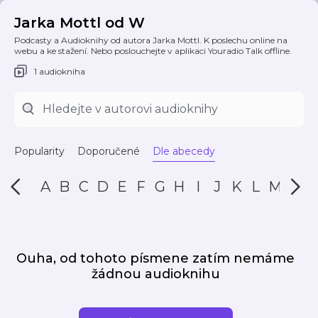
Jarka Mottl od W
Podcasty a Audioknihy od autora Jarka Mottl. K poslechu online na
webu a ke stažení. Nebo poslouchejte v aplikaci Youradio Talk offline.
1 audiokniha
Popularity
Doporučené
Dle abecedy
A
B
C
D
E
F
G
H
I
J
K
L
M
N
Ouha, od tohoto písmene zatím nemáme
žádnou audioknihu