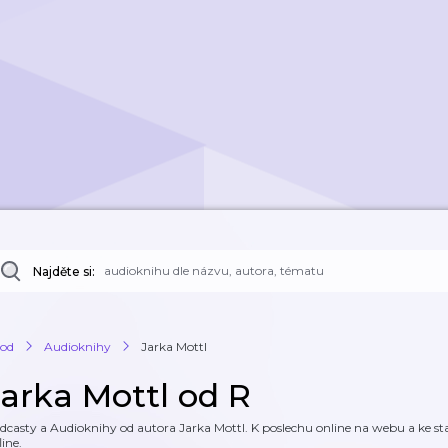
Najděte si:
od
Audioknihy
Jarka Mottl
Jarka Mottl od R
dcasty a Audioknihy od autora Jarka Mottl. K poslechu online na webu a ke sta
line.