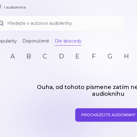
1 audiokniha
pularity
Doporučené
Dle abecedy
A
B
C
D
E
F
G
H
Ouha, od tohoto písmene zatím 
audioknihu
PROCHÁZEJTE AUDIOKNIHY