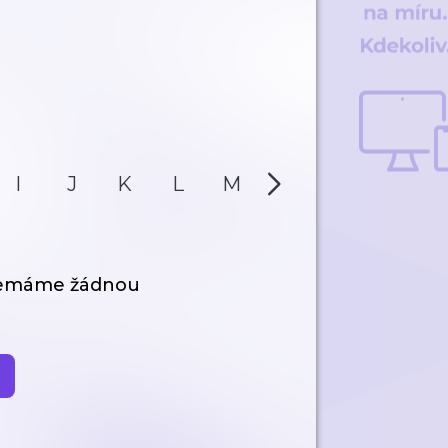
I
J
K
L
M
N
O
P
nemáme žádnou