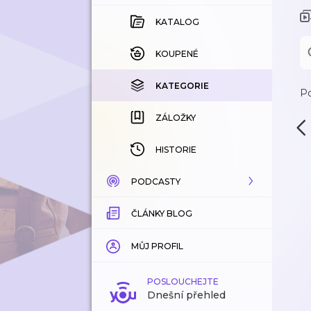
KATALOG
KOUPENÉ
KATEGORIE
Po
ZÁLOŽKY
HISTORIE
PODCASTY
ČLÁNKY BLOG
KATALOG
KATEGORIE
MŮJ PROFIL
ZÁLOŽKY
POSLOUCHEJTE
Dnešní přehled
LÍBÍ SE MI