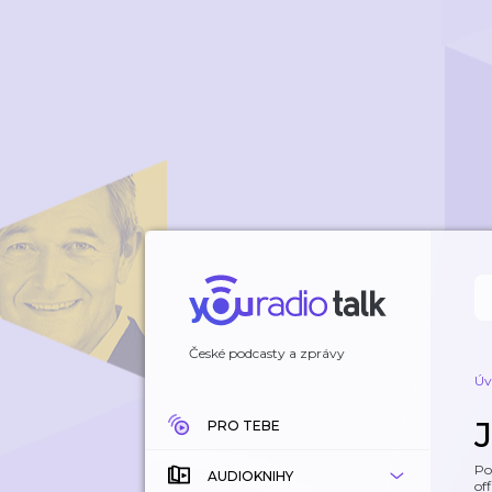
České podcasty a zprávy
Úv
PRO TEBE
Po
AUDIOKNIHY
off