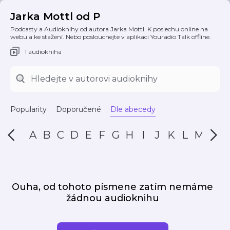
Jarka Mottl od P
Podcasty a Audioknihy od autora Jarka Mottl. K poslechu online na
webu a ke stažení. Nebo poslouchejte v aplikaci Youradio Talk offline.
1 audiokniha
Popularity
Doporučené
Dle abecedy
A
B
C
D
E
F
G
H
I
J
K
L
M
N
Ouha, od tohoto písmene zatím nemáme
žádnou audioknihu