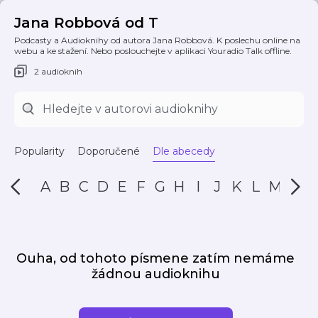
Jana Robbová od T
Podcasty a Audioknihy od autora Jana Robbová. K poslechu online na
webu a ke stažení. Nebo poslouchejte v aplikaci Youradio Talk offline.
2 audioknih
Popularity
Doporučené
Dle abecedy
A
B
C
D
E
F
G
H
I
J
K
L
M
N
Ouha, od tohoto písmene zatím nemáme
žádnou audioknihu