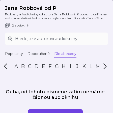
Jana Robbová od P
Podcasty a Audioknihy od autora Jana Robbová. K poslechu online na
webu a ke stažení. Nebo poslouchejte v aplikaci Youradio Talk offline.
2 audioknih
Popularity
Doporučené
Dle abecedy
A
B
C
D
E
F
G
H
I
J
K
L
M
N
Ouha, od tohoto písmene zatím nemáme
žádnou audioknihu