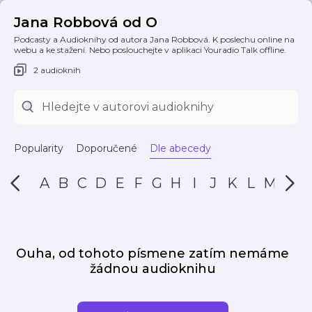
Jana Robbová od O
Podcasty a Audioknihy od autora Jana Robbová. K poslechu online na
webu a ke stažení. Nebo poslouchejte v aplikaci Youradio Talk offline.
2 audioknih
Popularity
Doporučené
Dle abecedy
A
B
C
D
E
F
G
H
I
J
K
L
M
N
Ouha, od tohoto písmene zatím nemáme
žádnou audioknihu