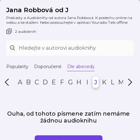
Jana Robbová od J
Podcasty a Audioknihy od autora Jana Robbová. K poslechu online na
webu a ke stažení. Nebo poslouchejte v aplikaci Youradio Talk offline.
2 audioknih
Popularity
Doporučené
Dle abecedy
A
B
C
D
E
F
G
H
I
J
K
L
M
N
Ouha, od tohoto písmene zatím nemáme
žádnou audioknihu