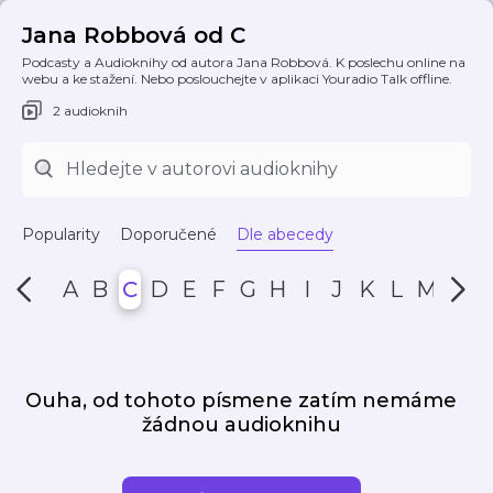
Jana Robbová od C
Podcasty a Audioknihy od autora Jana Robbová. K poslechu online na
webu a ke stažení. Nebo poslouchejte v aplikaci Youradio Talk offline.
2 audioknih
Popularity
Doporučené
Dle abecedy
A
B
C
D
E
F
G
H
I
J
K
L
M
N
Ouha, od tohoto písmene zatím nemáme
žádnou audioknihu