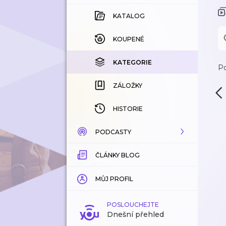
KATALOG
KOUPENÉ
KATEGORIE
Po
ZÁLOŽKY
HISTORIE
PODCASTY
ČLÁNKY BLOG
KATALOG
KATEGORIE
MŮJ PROFIL
ZÁLOŽKY
POSLOUCHEJTE
Dnešní přehled
LÍBÍ SE MI