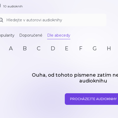
10 audioknih
pularity
Doporučené
Dle abecedy
A
B
C
D
E
F
G
H
Ouha, od tohoto písmene zatím 
audioknihu
PROCHÁZEJTE AUDIOKNIHY