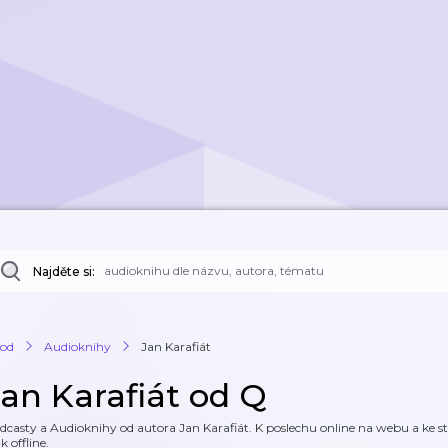
Najděte si:
od
Audioknihy
Jan Karafiát
Jan Karafiát od Q
dcasty a Audioknihy od autora Jan Karafiát. K poslechu online na webu a ke st
k offline.