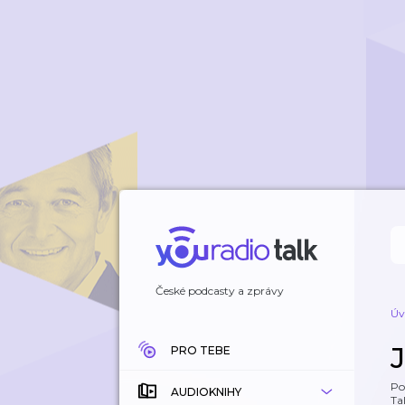
České podcasty a zprávy
Úv
PRO TEBE
Po
AUDIOKNIHY
Tal