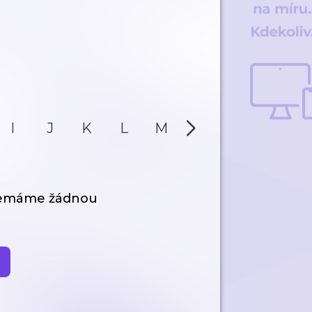
I
J
K
L
M
N
O
P
nemáme žádnou